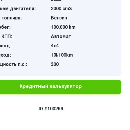
ъем двигателя:
2000 cm3
 топлива:
Бензин
бег:
100,000 km
 КПП:
Автомат
ивод:
4х4
сход:
10l/100km
ность л.с.:
300
Кредитный калькулятор
ID #100266