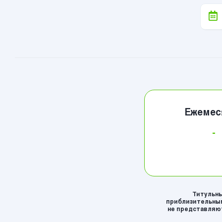
Ежемес
-
Титульны
приблизительным
не представляют