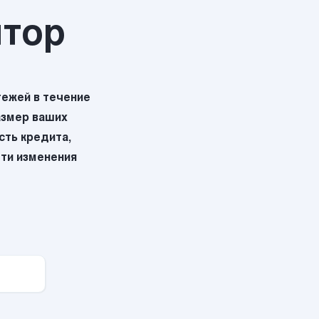
ятор
ежей в течение
азмер ваших
ть кредита,
эти изменения