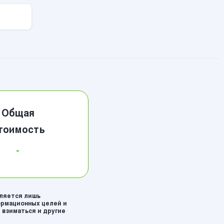
Общая
тоимость
-
вляется лишь
рмационных целей и
 взиматься и другие