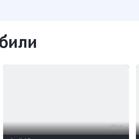
обили
15