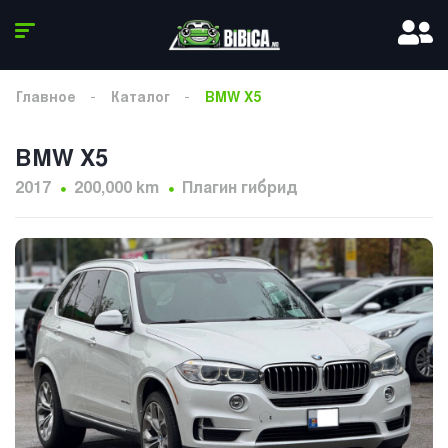
Главное
Каталог
BMW X5
BMW X5
2017
200,000 km
Плагин гибрид