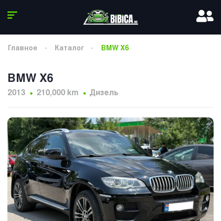
Главное
Каталог
BMW X6
BMW X6
2013
210,000 km
Дизель