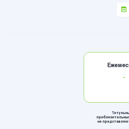
Ежемес
-
Титульны
приблизительным
не представляют