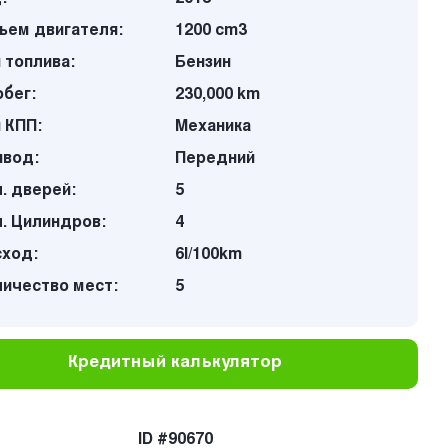
ъем двигателя:
1200 cm3
 топлива:
Бензин
бег:
230,000 km
 КПП:
Механика
ивод:
Передний
. дверей:
5
. Цилиндров:
4
сход:
6l/100km
личество мест:
5
Кредитный калькулятор
ID #90670