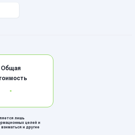
Общая
тоимость
-
вляется лишь
рмационных целей и
 взиматься и другие