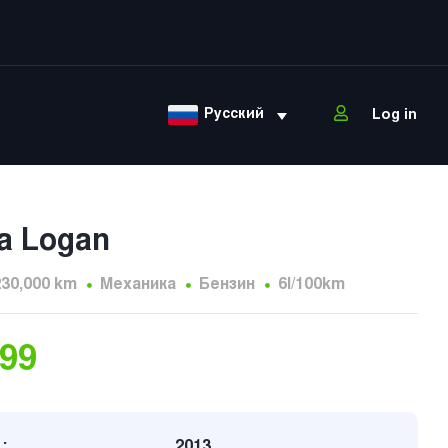
Русский
Log in
a Logan
230,000 km
Механика
Бензин
6l/100km
499
:
2013