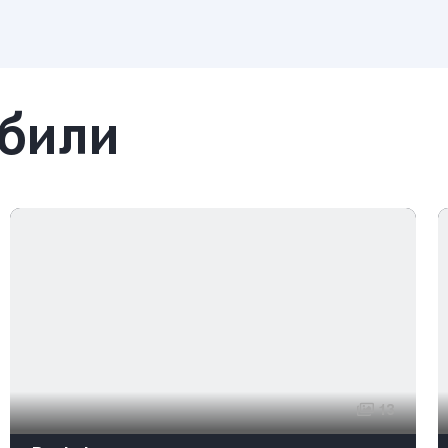
обили
13