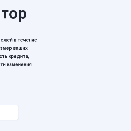
ятор
ежей в течение
азмер ваших
ть кредита,
эти изменения