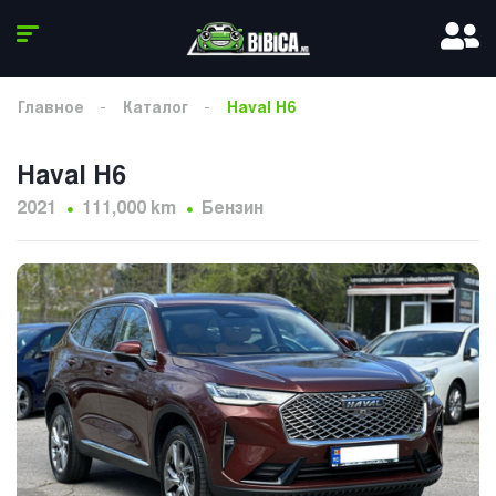
Главное
Каталог
Haval H6
Haval H6
2021
111,000 km
Бензин