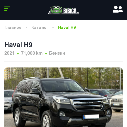
Главное
Каталог
Haval H9
Haval H9
2021
71,000 km
Бензин