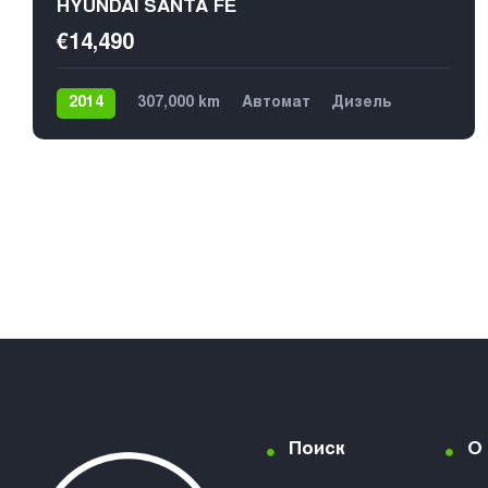
HYUNDAI SANTA FE
€14,490
2014
307,000 km
Автомат
Дизель
4х4
7
Поиск
О