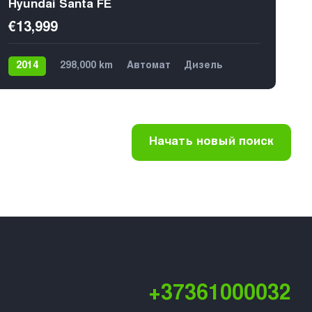
Hyundai Santa FE
€13,999
2014
298,000 km
Автомат
Дизель
4х4
€13,799
4
Начать новый поиск
+37361000032