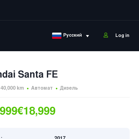
Русский
Log in
dai Santa FE
140,000 km
Автомат
Дизель
,999
€18,999
:
2017