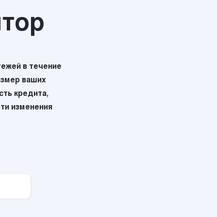
ятор
ежей в течение
азмер ваших
ть кредита,
эти изменения