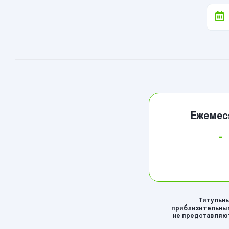
Ежемес
-
Титульны
приблизительным
не представляют