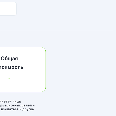
Общая
тоимость
-
вляется лишь
рмационных целей и
 взиматься и другие