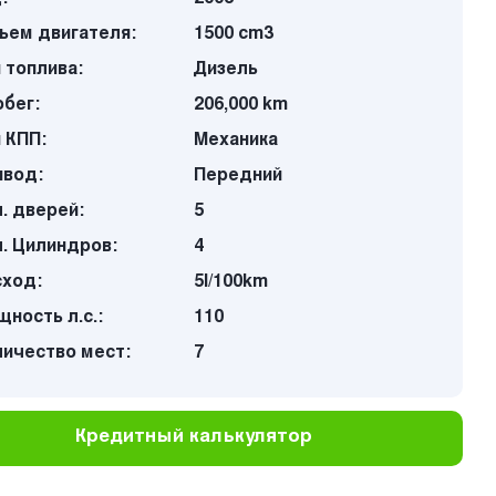
ъем двигателя:
1500 cm3
 топлива:
Дизель
бег:
206,000 km
 КПП:
Механика
ивод:
Передний
. дверей:
5
. Цилиндров:
4
сход:
5l/100km
ность л.с.:
110
личество мест:
7
Кредитный калькулятор