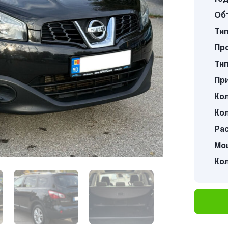
Об
Тип
Про
Тип
Пр
Кол
Кол
Ра
Мощ
Ко