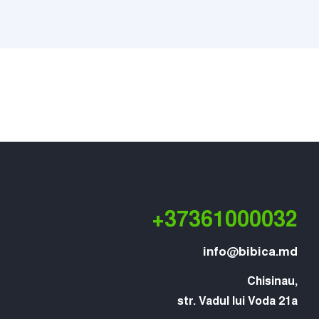
+37361000032
info@bibica.md
Chisinau,

str. Vadul lui Voda 21a