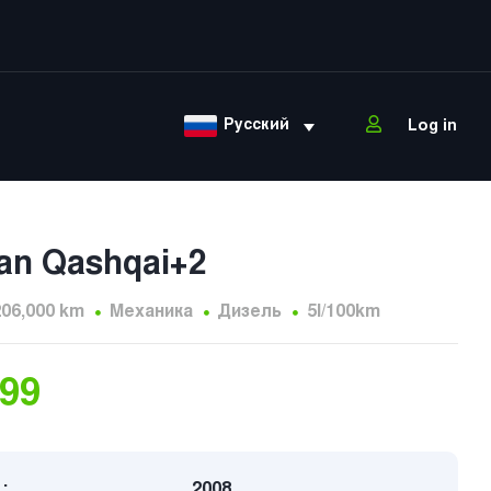
Русский
Log in
an Qashqai+2
206,000 km
Механика
Дизель
5l/100km
999
:
2008