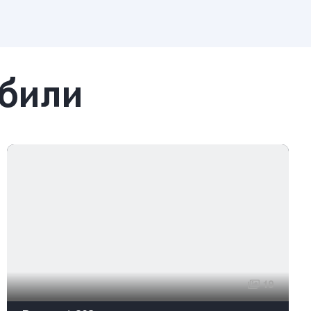
обили
19