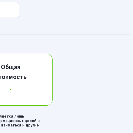
Общая
тоимость
-
вляется лишь
рмационных целей и
 взиматься и другие