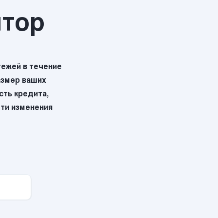
ятор
ежей в течение
азмер ваших
ть кредита,
эти изменения