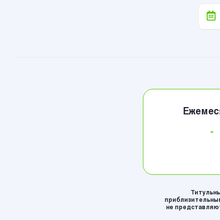
Ежемес
-
Титульны
приблизительным
не представляют