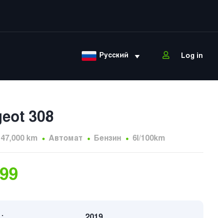
Русский
Log in
eot 308
147,000 km
Автомат
Бензин
6l/100km
699
:
2019