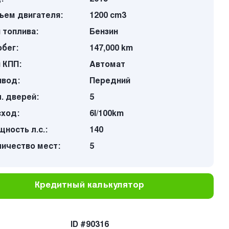
ъем двигателя:
1200 cm3
 топлива:
Бензин
бег:
147,000 km
 КПП:
Автомат
ивод:
Передний
. дверей:
5
сход:
6l/100km
ность л.с.:
140
личество мест:
5
Кредитный калькулятор
ID #90316