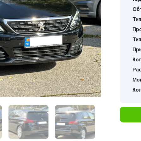
Об
Тип
Про
Тип
Пр
Кол
Ра
Мощ
Ко