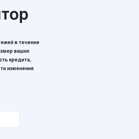
ятор
ежей в течение
азмер ваших
ть кредита,
эти изменения