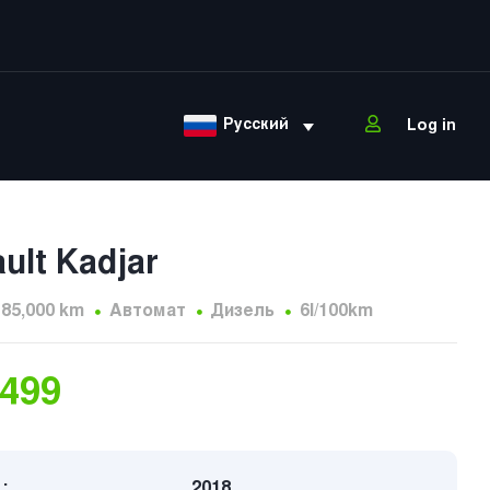
Русский
Log in
ult Kadjar
185,000 km
Автомат
Дизель
6l/100km
,499
:
2018