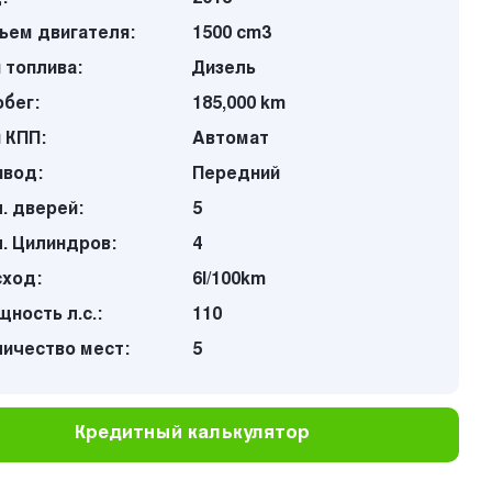
ъем двигателя:
1500 cm3
 топлива:
Дизель
бег:
185,000 km
 КПП:
Автомат
ивод:
Передний
. дверей:
5
. Цилиндров:
4
сход:
6l/100km
ность л.с.:
110
личество мест:
5
Кредитный калькулятор