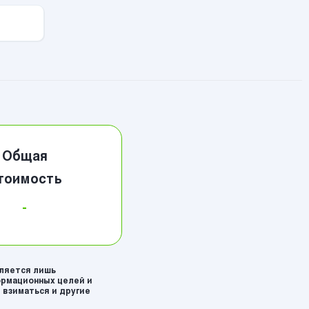
Общая
тоимость
-
вляется лишь
рмационных целей и
 взиматься и другие