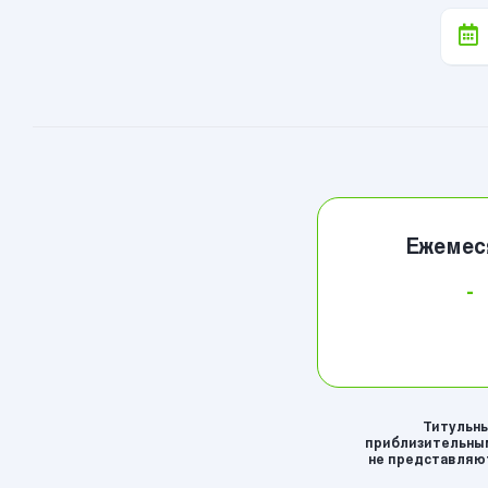
Ежемес
-
Титульны
приблизительным
не представляют