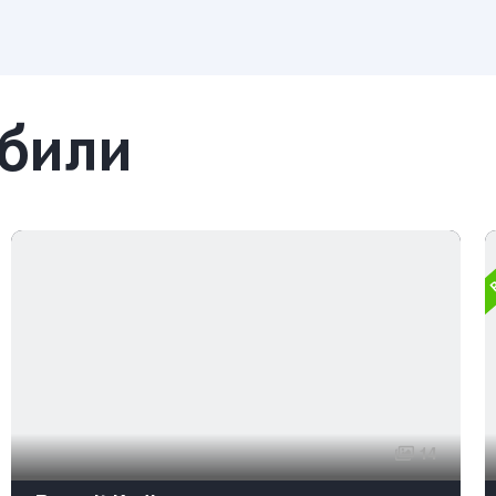
обили
Р
14