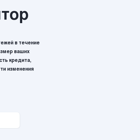
ятор
ежей в течение
азмер ваших
ть кредита,
эти изменения