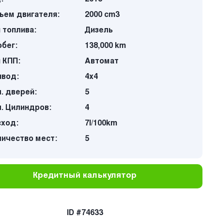
ъем двигателя:
2000 cm3
 топлива:
Дизель
бег:
138,000 km
 КПП:
Автомат
ивод:
4х4
. дверей:
5
. Цилиндров:
4
сход:
7l/100km
личество мест:
5
Кредитный калькулятор
ID #74633