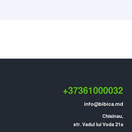
+37361000032
info@bibica.md
Chisinau,

str. Vadul lui Voda 21a