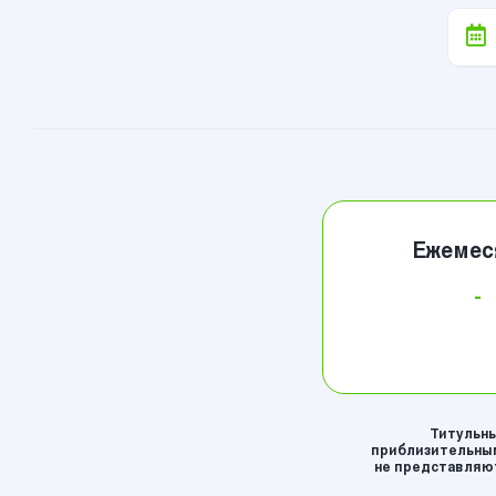
Ежемес
-
Титульны
приблизительным
не представляют