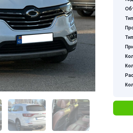
Об
Тип
Про
Тип
Пр
Кол
Кол
Ра
Ко