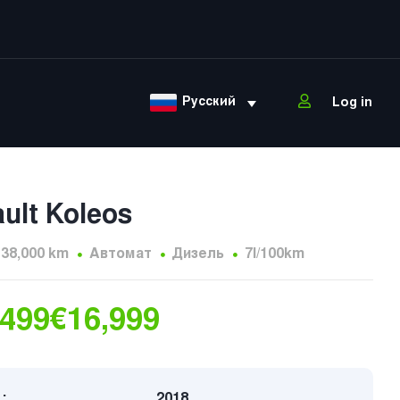
Русский
Log in
ult Koleos
138,000 km
Автомат
Дизель
7l/100km
,499
€16,999
:
2018