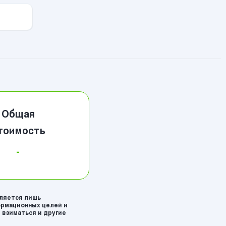
Общая
тоимость
-
вляется лишь
рмационных целей и
 взиматься и другие