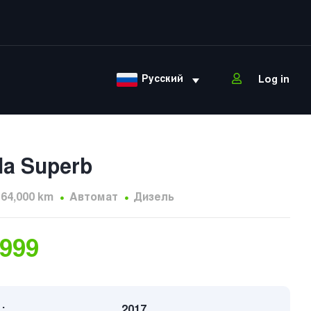
Русский
Log in
a Superb
164,000 km
Автомат
Дизель
,999
:
2017