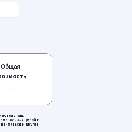
Общая
тоимость
-
вляется лишь
рмационных целей и
 взиматься и другие