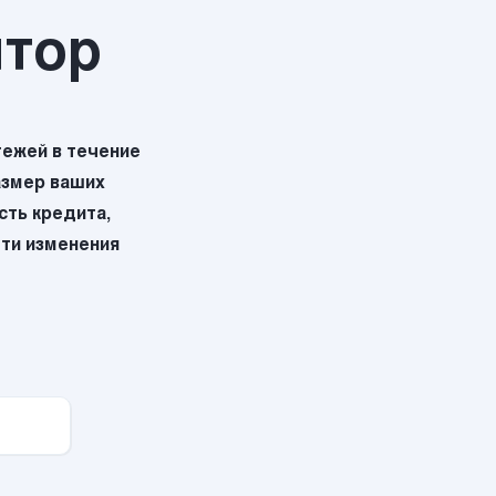
ятор
ежей в течение
азмер ваших
ть кредита,
эти изменения