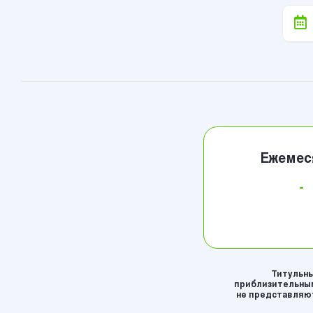
Ежемес
-
Титульны
приблизительным
не представляют