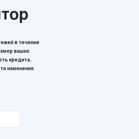
ятор
ежей в течение
азмер ваших
ть кредита,
эти изменения