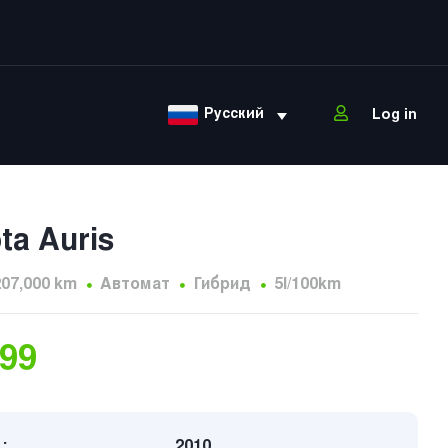
Русский
Log in
ta Auris
207,000 km
Автомат
Гибрид
5l/100km
999
:
2010