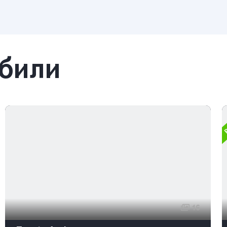
обили
Р
16