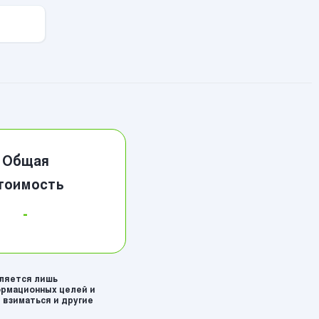
Общая
тоимость
-
вляется лишь
рмационных целей и
 взиматься и другие