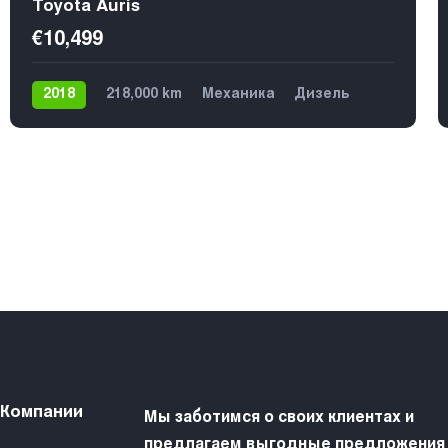
Toyota Auris
€10,499
2018
218,000 km
Механика
Дизель
Передний
5
 Компании
Мы заботимся о своих клиентах и
предлагаем выгодные предложения