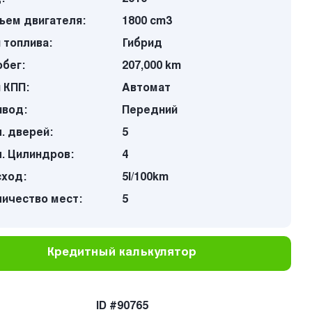
ъем двигателя:
1800 cm3
 топлива:
Гибрид
бег:
207,000 km
 КПП:
Автомат
ивод:
Передний
. дверей:
5
. Цилиндров:
4
сход:
5l/100km
личество мест:
5
Кредитный калькулятор
ID #90765