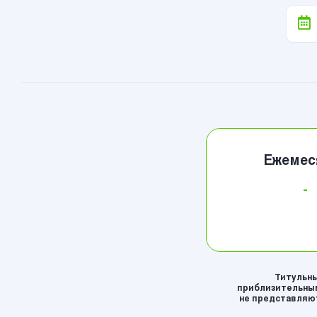
Ежемес
-
Титульны
приблизительным
не представляют