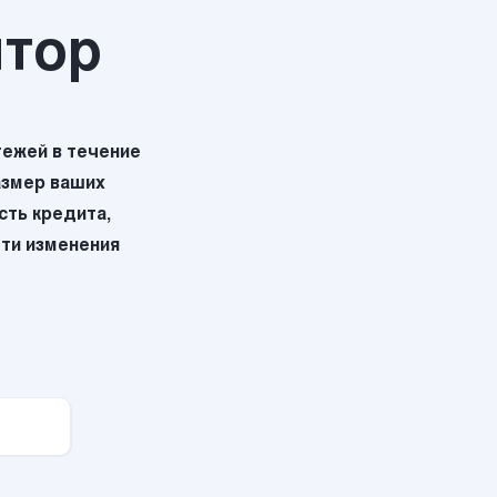
ятор
ежей в течение
азмер ваших
ть кредита,
эти изменения