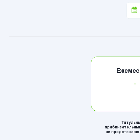
Ежемес
-
Титульны
приблизительным
не представляют