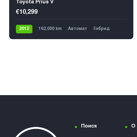
Toyota Prius V
€10,299
2012
162,000 km
Автомат
Гибрид
Передний
€10,199
Поиск
О