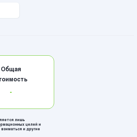
Общая
тоимость
-
вляется лишь
рмационных целей и
 взиматься и другие