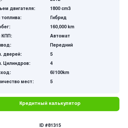
ъем двигателя:
1800 cm3
 топлива:
Гибрид
бег:
160,000 km
 КПП:
Автомат
ивод:
Передний
. дверей:
5
. Цилиндров:
4
сход:
6l/100km
личество мест:
5
Кредитный калькулятор
ID #81315