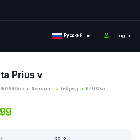
Русский
Log in
ta Prius v
160,000 km
Автомат
Гибрид
6l/100km
999
:
2012