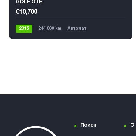
GOLF GTE
€10,700
2015
244,000 km
Автомат
Плагин гибрид
Передний
Поиск
О