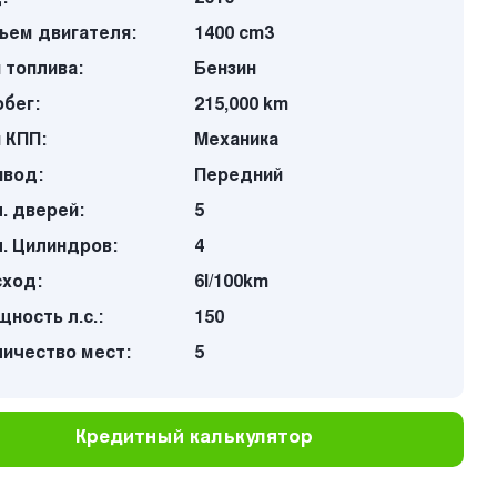
ъем двигателя:
1400 cm3
 топлива:
Бензин
бег:
215,000 km
 КПП:
Механика
ивод:
Передний
. дверей:
5
. Цилиндров:
4
сход:
6l/100km
ность л.с.:
150
личество мест:
5
Кредитный калькулятор