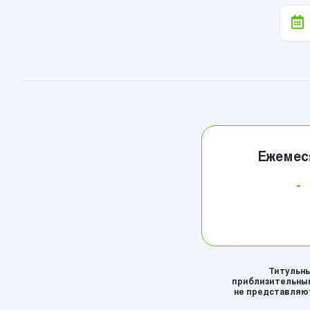
Ежемес
-
Титульны
приблизительным
не представляют