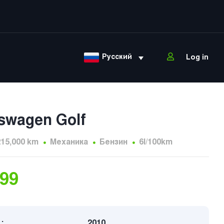
Русский
Log in
swagen Golf
215,000 km
Механика
Бензин
6l/100km
999
:
2010