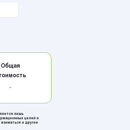
Общая
тоимость
-
вляется лишь
рмационных целей и
 взиматься и другие