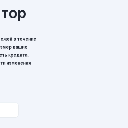
ятор
ежей в течение
азмер ваших
ть кредита,
эти изменения