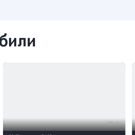
обили
12