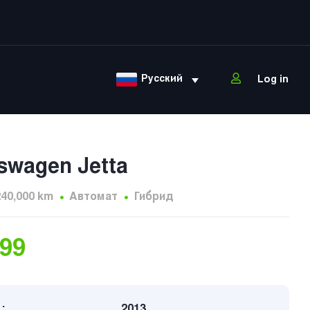
Русский
Log in
swagen Jetta
240,000 km
Автомат
Гибрид
699
:
2013