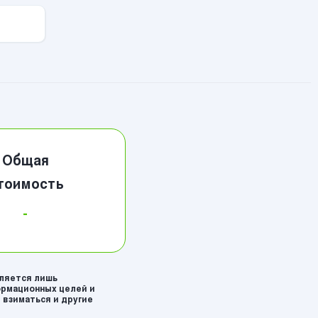
Общая
тоимость
-
вляется лишь
рмационных целей и
 взиматься и другие