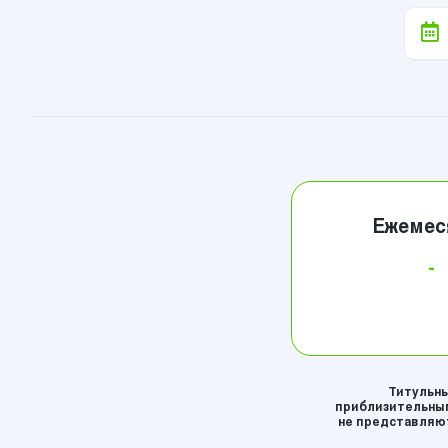
Ежемес
-
Титульны
приблизительным
не представляют