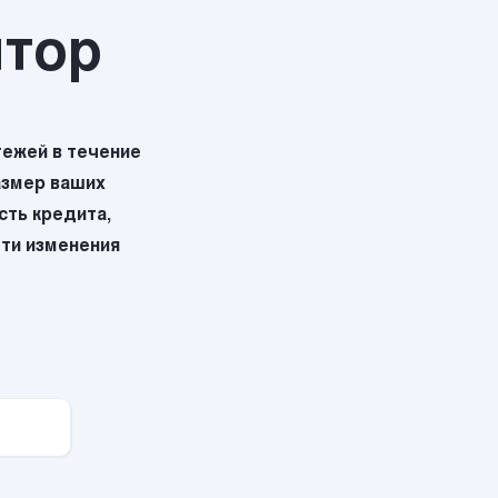
ятор
ежей в течение
азмер ваших
ть кредита,
эти изменения