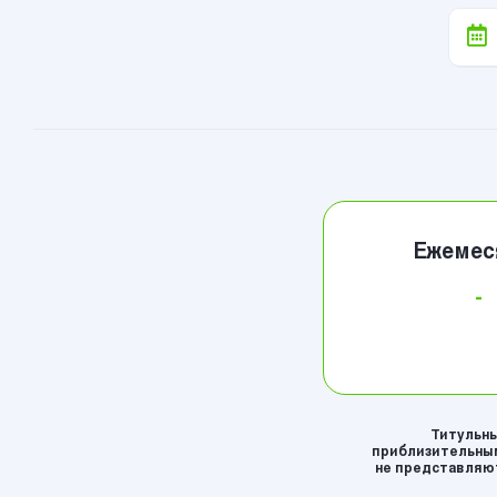
Ежемес
-
Титульны
приблизительным
не представляют