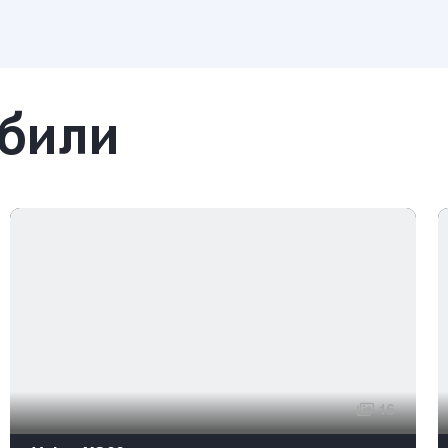
обили
16