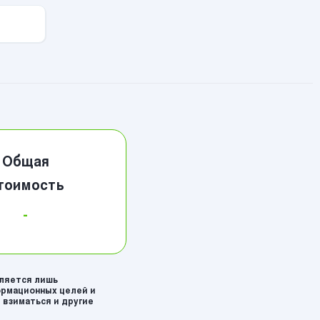
Общая
тоимость
-
вляется лишь
рмационных целей и
 взиматься и другие