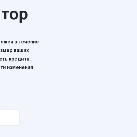
ятор
ежей в течение
азмер ваших
ть кредита,
эти изменения