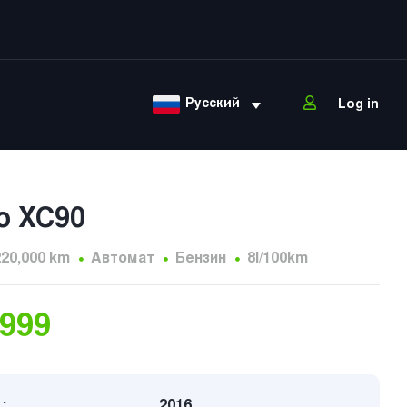
Русский
Log in
o XC90
220,000 km
Автомат
Бензин
8l/100km
,999
:
2016