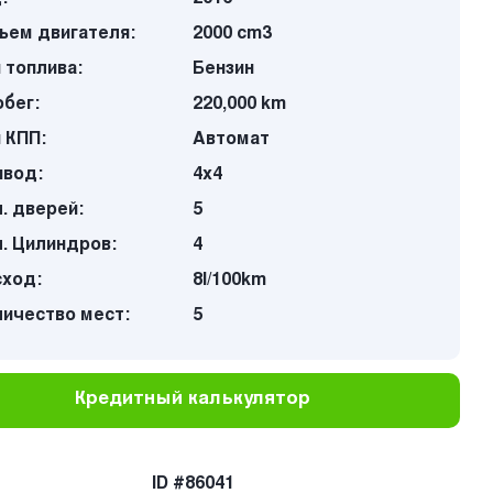
ъем двигателя:
2000 cm3
 топлива:
Бензин
бег:
220,000 km
 КПП:
Автомат
ивод:
4х4
. дверей:
5
. Цилиндров:
4
сход:
8l/100km
личество мест:
5
Кредитный калькулятор
ID #86041