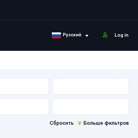
Русский
Log in
ова
Тип КПП
Тип топлива
Сбросить
Больше фильтров