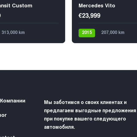
ansit Custom
Mercedes Vito
9
€23,999
313,000 km
2015
207,000 km
а
Дизель
Механика
Дизель
За
й
€15,599
9
9
 Компании
Мы заботимся о своих клиентах и
предлагаем выгодные предложения
лог
при покупке вашего следующего
автомобиля.