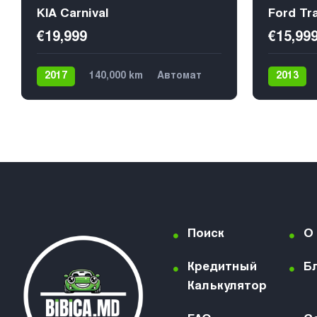
KIA Carnival
Ford Tr
€19,999
€15,99
2017
140,000 km
Автомат
2013
Дизель
Передний
€19,499
Механик
9
Передни
Поиск
О
Кредитный
Б
Калькулятор