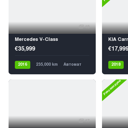
19
Mercedes V-Class
KIA Carn
€35,999
€17,99
2016
235,000 km
Автомат
2018
Дизель
Задний
9
Дизель
Рекомендуем
17