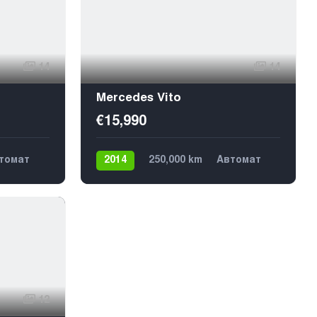
14
14
Mercedes Vito
€15,990
томат
2014
250,000 km
Автомат
Дизель
4х4
9
12