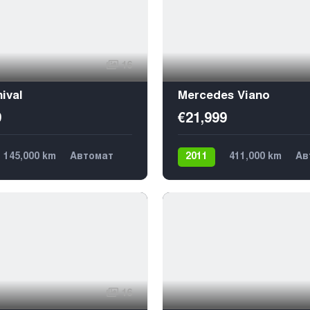
16
ival
Mercedes Viano
9
€21,999
145,000 km
Автомат
2011
411,000 km
Ав
Передний
9
Дизель
Задний
9
16