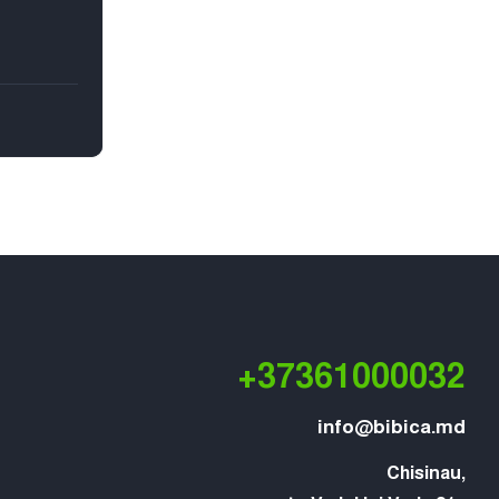
дний
+37361000032
info@bibica.md
Chisinau,
