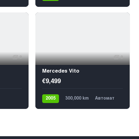
Механика
Дизель
Задний
9
8
9
Mercedes Vito
€9,499
2005
300,000 km
Автомат
Дизель
Задний