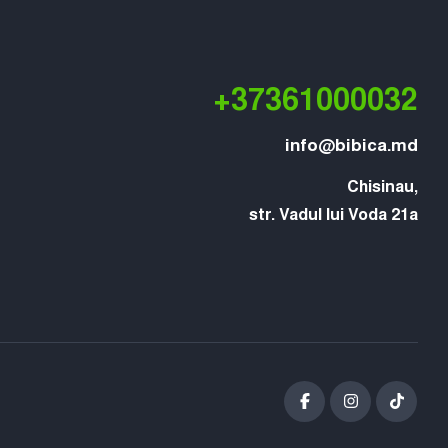
+37361000032
info@bibica.md
Chisinau,

str. Vadul lui Voda 21a