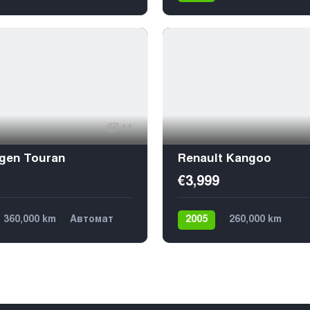
Передний
€19,499
Механика
Дизель
Передний
€15,599
9
11
gen Touran
Renault Kangoo
€3,999
360,000 km
Автомат
2005
260,000 km
Передний
Механика
Дизель
Передний