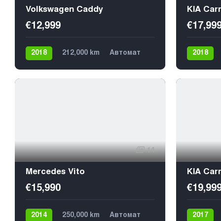
Volkswagen Caddy
KIA Carn
€12,999
€17,99
2018
212,000 km
Автомат
2018
Газ / Бензин (метан)
Дизель
Передний
7
14
Mercedes Vito
KIA Carn
€15,990
€19,99
2014
250,000 km
Автомат
2017