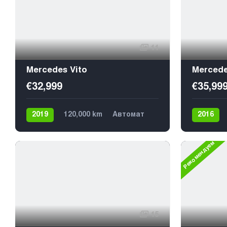
11
Mercedes Vito
Mercede
€32,999
€35,99
2019
120,000 km
Автомат
2016
Дизель
Задний
8
Дизель
Рекомендуем
15