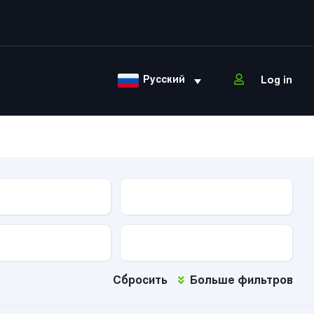
Русский
Log in
ова
Тип КПП
Тип топлива
Сбросить
Больше фильтров