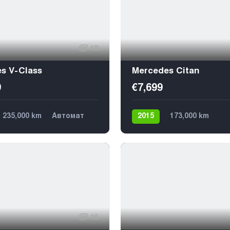
19
s V-Class
Mercedes Citan
9
€7,699
235,000 km
Автомат
2015
173,000 km
Задний
9
Механика
Дизель
Передний
2
16