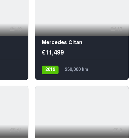
10
12
Mercedes Citan
€11,499
2019
230,000 km
Механика
Дизель
Передний
5
14
9