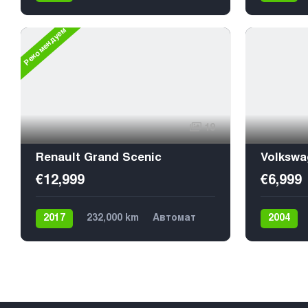
Дизель
4х4
9
Дизель
9
Рекомендуем
19
Renault Grand Scenic
Volkswa
€12,999
€6,999
2017
232,000 km
Автомат
2004
Дизель
Передний
€11,499
Дизель
7