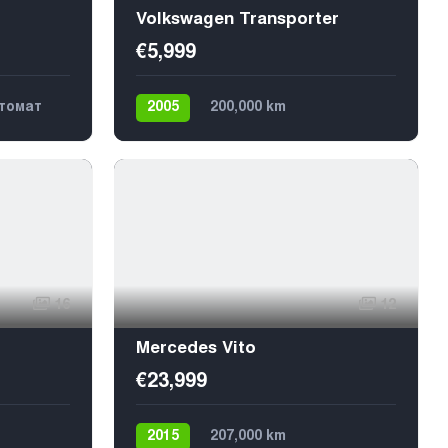
Volkswagen Transporter
€5,999
томат
2005
200,000 km
Механика
Дизель
Передний
6
16
12
Mercedes Vito
€23,999
2015
207,000 km