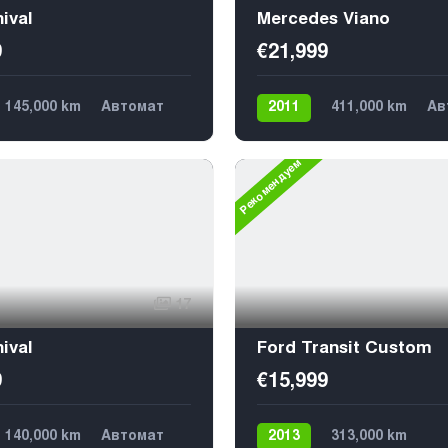
ival
Mercedes Viano
9
€21,999
145,000 km
Автомат
2011
411,000 km
Ав
Передний
9
Дизель
Задний
9
Рекомендуем
17
ival
Ford Transit Custom
9
€15,999
140,000 km
Автомат
2013
313,000 km