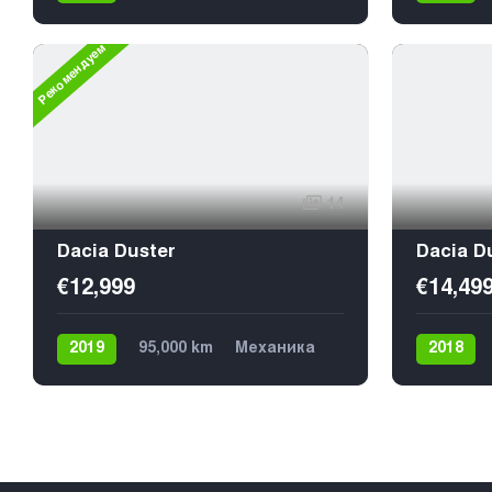
Механика
Механик
Газ / Бензин (пропан)
Газ / Бен
Рекомендуем
Передний
5
Передни
14
Dacia Duster
Dacia D
€12,999
€14,49
2019
95,000 km
Механика
2018
Дизель
Передний
Механик