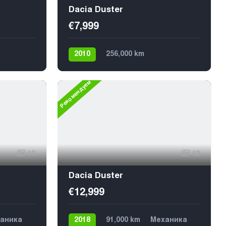
Dacia Duster
€7,999
2010
256,000 km
Механика
Дизель
4х4
5
Рекомендуем
10
12
Dacia Duster
€12,999
аника
2018
91,000 km
Механика