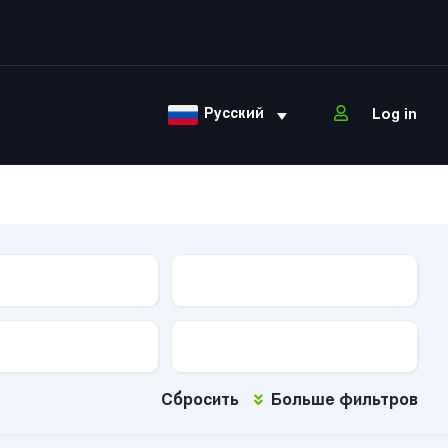
Русский
Log in
ова
Тип КПП
Тип топлива
Сбросить
Больше фильтров