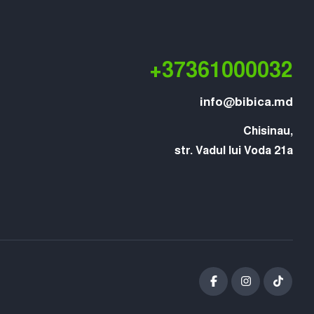
+37361000032
info@bibica.md
Chisinau,

str. Vadul lui Voda 21a