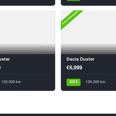
а
Дизель
Передний
5
зин (пропан)
Рекомендуем
й
5
18
uster
Dacia Duster
9
€6,999
192,000 km
2010
196,000 km
а
Дизель
4х4
Механика
Газ / Бензин (пропан)
4
€5,599
5