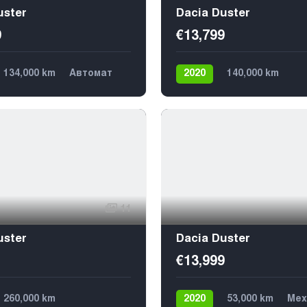
uster
Dacia Duster
9
€13,799
134,000 km
Автомат
2020
140,000 km
Передний
5
Механика
Дизель
Передний
5
11
uster
Dacia Duster
€13,999
260,000 km
2020
53,000 km
Мех