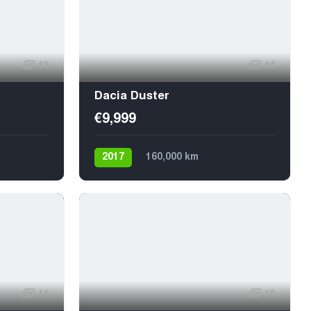
13
14
Dacia Duster
€9,999
2017
160,000 km
Механика
Дизель
Передний
5
11
10