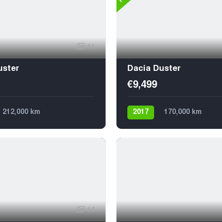
11
uster
Dacia Duster
€9,499
212,000 km
2017
170,000 km
а
Бензин
4х4
5
Механика
Дизель
Передний
5
14