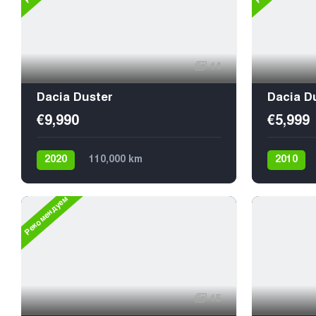
14
Dacia Duster
Dacia D
€9,990
€5,999
2020
110,000 km
2010
Механика
Дизель
Механик
Передний
Рекомендуем
15