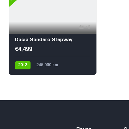
12
Dacia Sandero Stepway
€4,499
2013
245,000 km
Механика
Бензин
Передний
5