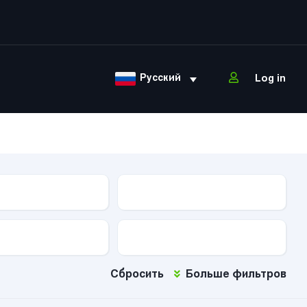
Русский
Log in
ова
Тип КПП
Тип топлива
Сбросить
Больше фильтров