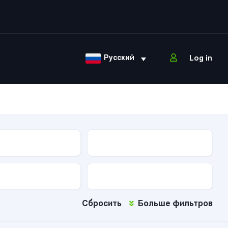
Русский
Log in
ова
Тип КПП
Тип топлива
Сбросить
Больше фильтров