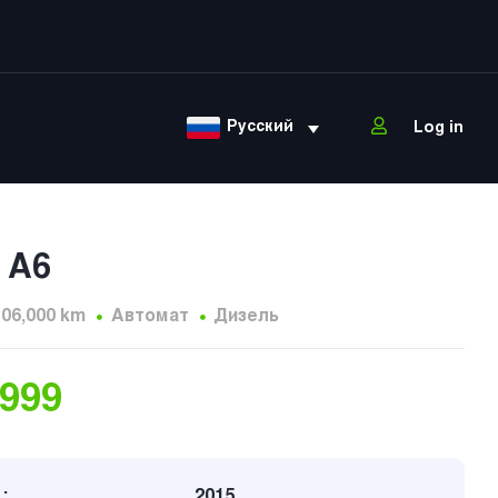
Русский
Log in
 A6
106,000 km
Автомат
Дизель
,999
:
2015