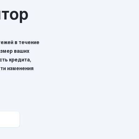
ятор
ежей в течение
азмер ваших
ть кредита,
эти изменения