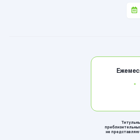
Ежемес
-
Титульны
приблизительным
не представляют