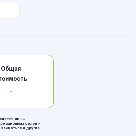
Общая
тоимость
-
вляется лишь
рмационных целей и
 взиматься и другие