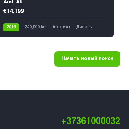
Audi A6
€14,199
2013
240,000 km
Автомат
Дизель
Передний
5
4
Начать новый поиск
+37361000032