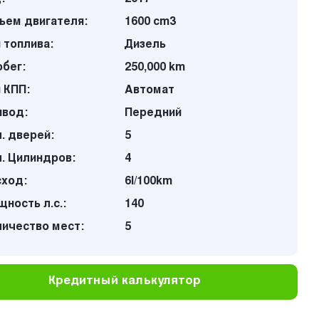
ъем двигателя:
1600 cm3
 топлива:
Дизель
бег:
250,000 km
 КПП:
Автомат
ивод:
Передний
. дверей:
5
. Цилиндров:
4
сход:
6l/100km
ность л.с.:
140
личество мест:
5
Кредитный калькулятор