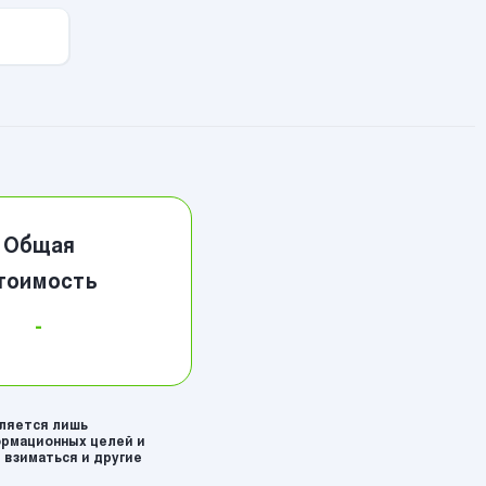
Общая
тоимость
-
вляется лишь
рмационных целей и
 взиматься и другие