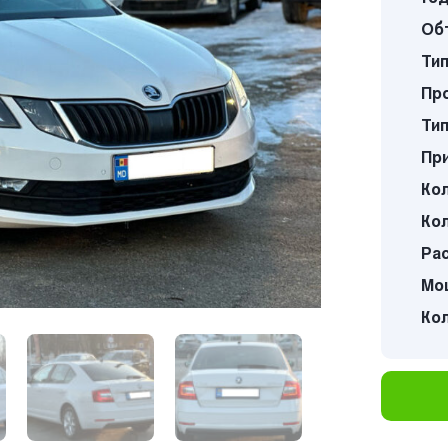
Об
Тип
Про
Тип
Пр
Кол
Кол
Ра
Мощ
Ко