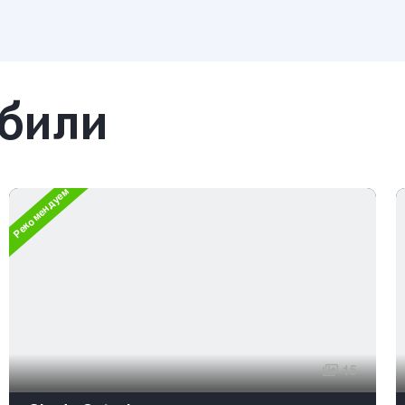
обили
Рекомендуем
15