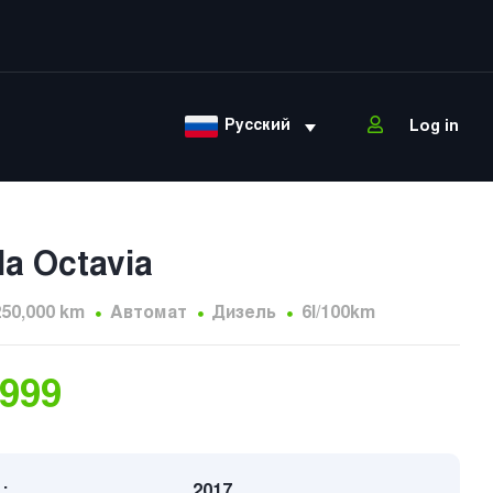
Русский
Log in
a Octavia
250,000 km
Автомат
Дизель
6l/100km
,999
:
2017