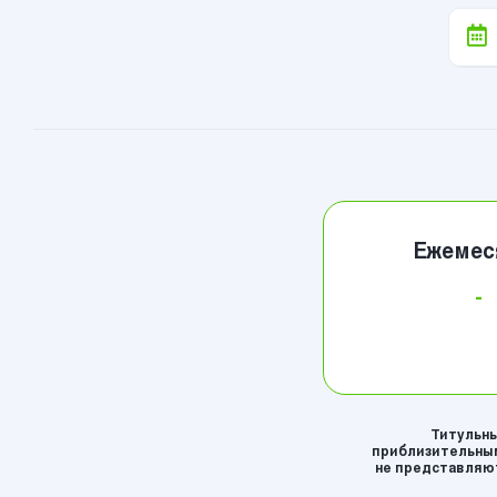
Ежемес
-
Титульны
приблизительным
не представляют