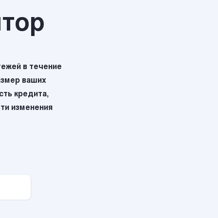
ятор
ежей в течение
азмер ваших
ть кредита,
эти изменения