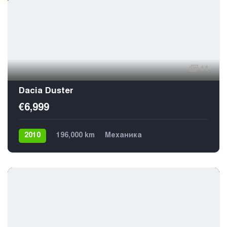
11
Dacia Duster
€6,999
2010
196,000 km
Механика
Газ / Бензин (пропан)
4х4
€5,599
5