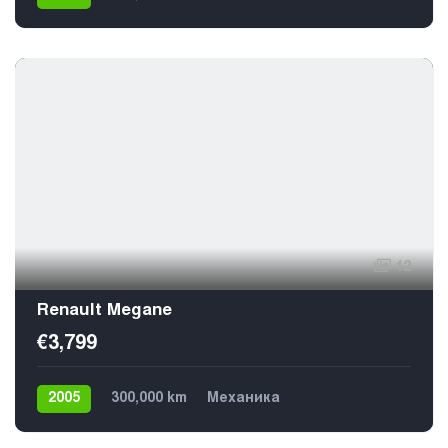
Газ / Бензин (пропан)
Передний
5
12
Renault Megane
€3,799
2005
300,000 km
Механика
Газ / Бензин (пропан)
Передний
5