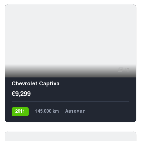
12
Chevrolet Captiva
€9,299
2011
145,000 km
Автомат
Газ / Бензин (пропан)
4х4
7