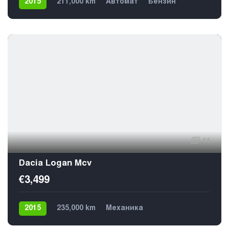
2015
211,000 km
Автомат
Бензин
Передний
5
11
Dacia Logan Mcv
€3,499
2015
235,000 km
Механика
Газ / Бензин (пропан)
Передний
5